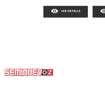
COROLLA BASE
PR
AUTOMATICO
2019
AU
AUT
COLOR: COMONUEVOZ
COLO
$299,000