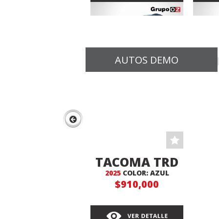
AUTOS DEMO
COROLLA
RAV
AUTOMATICA
2024
AU
CROSS HV
COLOR: GRIS
C
$539,000
TACOMA TRD
2025
COLOR: AZUL
4X4
$910,000