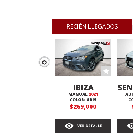
RECIÉN LLEGADOS
IBIZA
SEN
MANUAL
2021
AU
XCELLENCE
COLOR: GRIS
C
$269,000