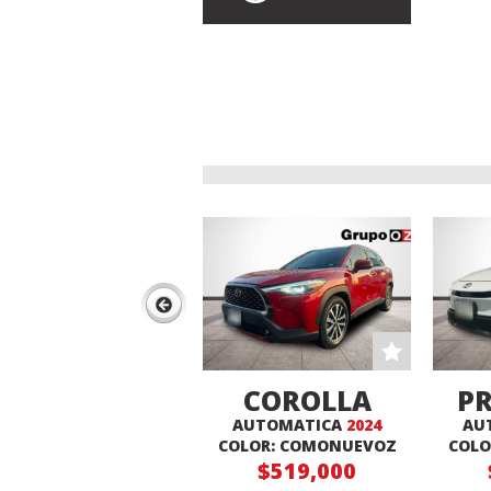
COROLLA
PR
AUTOMATICA
2024
AU
CROSS XLE
COLOR: COMONUEVOZ
COLO
$519,000