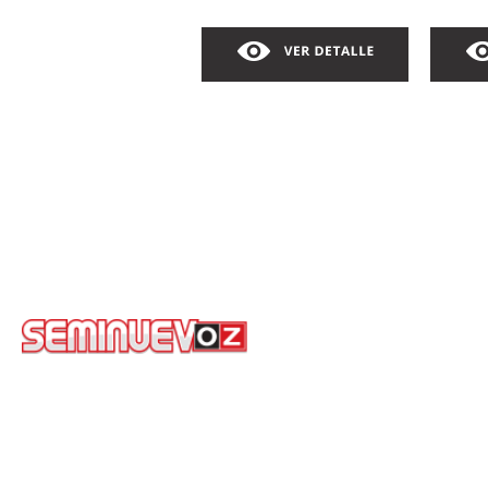
COROLLA LE
COR
AUTOMATICO
2026
AU
COLOR: COMONUEVOZ
COLO
$430,000