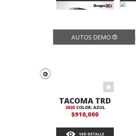
AUTOS DEMO
HILUX MLM
HI
AUTOMATICA
2025
AU
NI
COLOR: PLATA
COLO
$529,000
TACOMA TRD
2025
COLOR: AZUL
4X4
$910,000